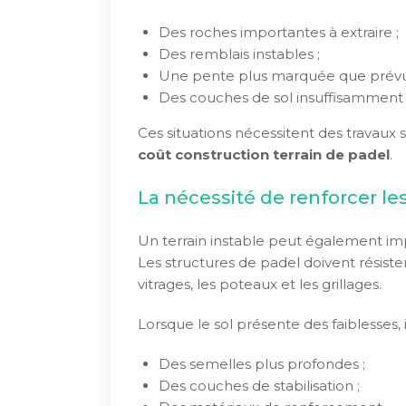
Des roches importantes à extraire ;
Des remblais instables ;
Une pente plus marquée que prévu
Des couches de sol insuffisamment
Ces situations nécessitent des travau
coût construction terrain de padel
.
La nécessité de renforcer le
Un terrain instable peut également imp
Les structures de padel doivent résist
vitrages, les poteaux et les grillages.
Lorsque le sol présente des faiblesses, i
Des semelles plus profondes ;
Des couches de stabilisation ;