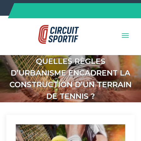
Skip
to
content
QUELLES RÈGLES
D’URBANISME ENCADRENT LA
CONSTRUCTION D’UN TERRAIN
DE TENNIS ?