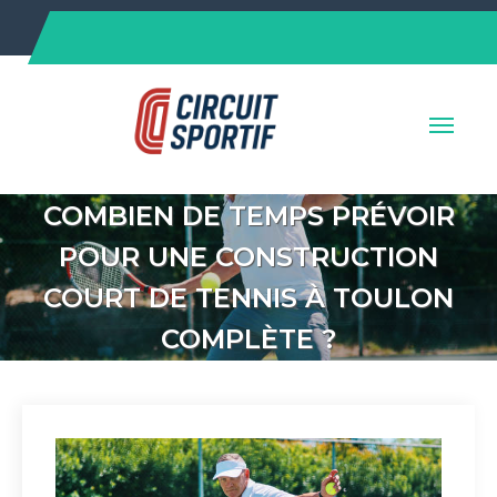
Skip
to
content
COMBIEN DE TEMPS PRÉVOIR
POUR UNE CONSTRUCTION
COURT DE TENNIS À TOULON
COMPLÈTE ?