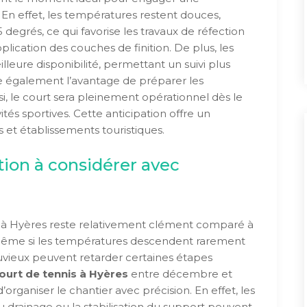
. En effet, les températures restent douces,
degrés, ce qui favorise les travaux de réfection
application des couches de finition. De plus, les
lleure disponibilité, permettant un suivi plus
e également l’avantage de préparer les
insi, le court sera pleinement opérationnel dès le
tés sportives. Cette anticipation offre un
 et établissements touristiques.
ption à considérer avec
er à Hyères reste relativement clément comparé à
, même si les températures descendent rarement
luvieux peuvent retarder certaines étapes
ourt de tennis à Hyères
entre décembre et
’organiser le chantier avec précision. En effet, les
u drainage ou la stabilisation du support peuvent