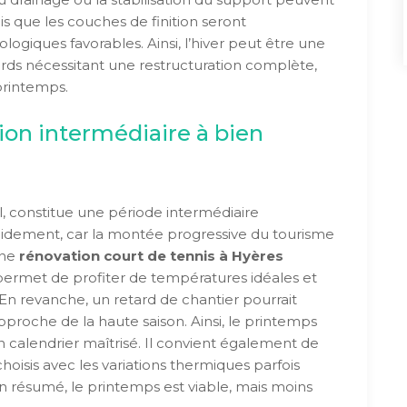
is que les couches de finition seront
giques favorables. Ainsi, l’hiver peut être une
urds nécessitant une restructuration complète,
 printemps.
ion intermédiaire à bien
, constitue une période intermédiaire
rapidement, car la montée progressive du tourisme
Une
rénovation court de tennis à Hyères
rmet de profiter de températures idéales et
n revanche, un retard de chantier pourrait
’approche de la haute saison. Ainsi, le printemps
n calendrier maîtrisé. Il convient également de
choisis avec les variations thermiques parfois
n résumé, le printemps est viable, mais moins