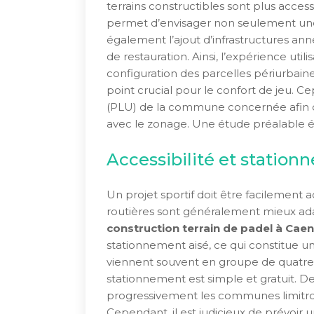
terrains constructibles sont plus acce
permet d’envisager non seulement u
également l’ajout d’infrastructures ann
de restauration. Ainsi, l’expérience util
configuration des parcelles périurbaines
point crucial pour le confort de jeu. Ce
(PLU) de la commune concernée afin de
avec le zonage. Une étude préalable év
Accessibilité et station
Un projet sportif doit être facilement a
routières sont généralement mieux ada
construction terrain de padel à Caen
stationnement aisé, ce qui constitue un 
viennent souvent en groupe de quatre jo
stationnement est simple et gratuit. D
progressivement les communes limitroph
Cependant, il est judicieux de prévoir u