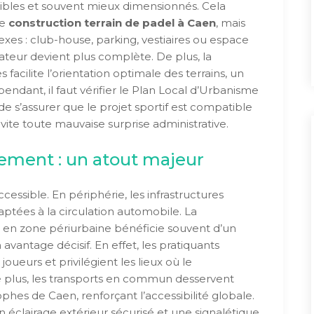
ssibles et souvent mieux dimensionnés. Cela
ne
construction terrain de padel à Caen
, mais
exes : club-house, parking, vestiaires ou espace
isateur devient plus complète. De plus, la
 facilite l’orientation optimale des terrains, un
pendant, il faut vérifier le Plan Local d’Urbanisme
 s’assurer que le projet sportif est compatible
ite toute mauvaise surprise administrative.
nement : un atout majeur
ccessible. En périphérie, les infrastructures
ptées à la circulation automobile. La
en zone périurbaine bénéficie souvent d’un
avantage décisif. En effet, les pratiquants
ueurs et privilégient les lieux où le
e plus, les transports en commun desservent
es de Caen, renforçant l’accessibilité globale.
n éclairage extérieur sécurisé et une signalétique