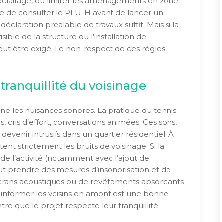
d’éclairage, ou limiter les aménagements en zone
le de consulter le PLU-H avant de lancer un
déclaration préalable de travaux suffit. Mais si la
ible de la structure ou l’installation de
eut être exigé. Le non-respect de ces règles
 tranquillité du voisinage
ne les nuisances sonores. La pratique du tennis
, cris d’effort, conversations animées. Ces sons,
devenir intrusifs dans un quartier résidentiel. À
nt strictement les bruits de voisinage. Si la
 de l’activité (notamment avec l’ajout de
aut prendre des mesures d’insonorisation et de
 d’écrans acoustiques ou de revêtements absorbants
, informer les voisins en amont est une bonne
tre que le projet respecte leur tranquillité.