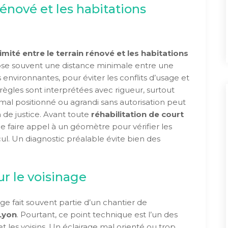
rénové et les habitations
imité entre le terrain rénové et les habitations
ose souvent une distance minimale entre une
s environnantes, pour éviter les conflits d’usage et
s règles sont interprétées avec rigueur, surtout
 mal positionné ou agrandi sans autorisation peut
n de justice. Avant toute
réhabilitation de court
e faire appel à un géomètre pour vérifier les
cul. Un diagnostic préalable évite bien des
ur le voisinage
ge fait souvent partie d’un chantier de
Lyon
. Pourtant, ce point technique est l’un des
 et les voisins. Un éclairage mal orienté ou trop