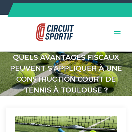
Skip
to
content
QUELS AVANTAGES FISCAUX
PEUVENT S’APPLIQUER À UNE
CONSTRUCTION COURT DE
TENNIS À TOULOUSE ?