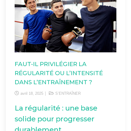
FAUT-IL PRIVILÉGIER LA
RÉGULARITÉ OU L’INTENSITÉ
DANS L’ENTRAÎNEMENT ?
avril 18, 2025
S’ENTRAÎNER
La régularité : une base
solide pour progresser
durablement